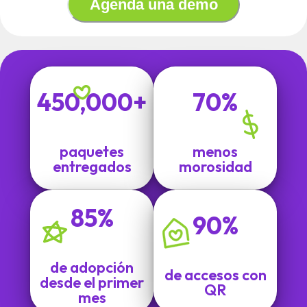
Agenda una demo
450,000+
70%
paquetes
menos
entregados
morosidad
85%
90%
de adopción
de accesos con
desde el primer
QR
mes